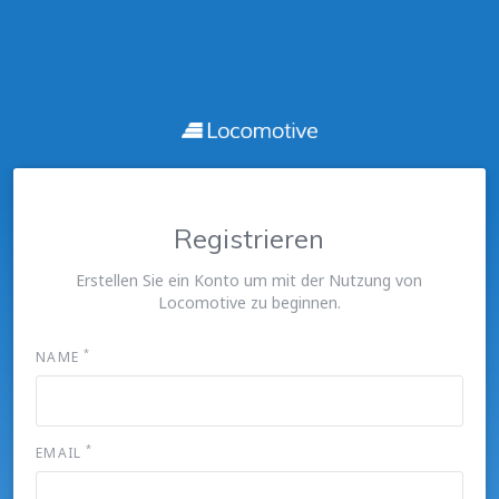
Registrieren
Erstellen Sie ein Konto um mit der Nutzung von
Locomotive zu beginnen.
*
NAME
*
EMAIL