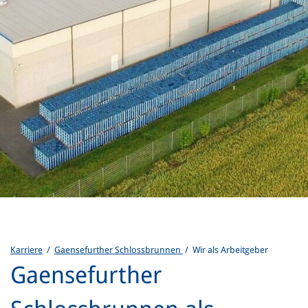
Karriere
/
Gaensefurther Schlossbrunnen
/ Wir als Arbeitgeber
Gaensefurther