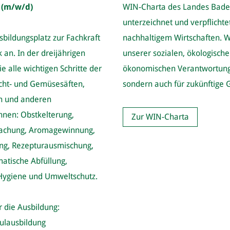
 (m/w/d)
WIN-Charta des Landes Bad
unterzeichnet und verpflichte
sbildungsplatz zur Fachkraft
nachhaltigem Wirtschaften. 
k an. In der dreijährigen
unserer sozialen, ökologisch
e alle wichtigen Schritte der
ökonomischen Verantwortung n
ucht- und Gemüsesäften,
sondern auch für zukünftige 
n und anderen
nnen: Obstkelterung,
Zur WIN-Charta
rmachung, Aromagewinnung,
ung, Rezepturausmischung,
atische Abfüllung,
 Hygiene und Umweltschutz.
 die Ausbildung:
ulausbildung