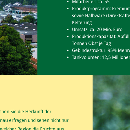
Mitarbeiter: ca. 55
Produktprogramm: Premium-F
sowie Halbware (Direktsäfte
Kelterung
Umsatz: ca. 20 Mio. Euro
Produktionskapazität: Abfüll
Tonnen Obst je Tag
Gebindestruktur: 95% Mehr
Tankvolumen: 12,5 Millionen
nen Sie die Herkunft der
nau erfragen und sehen nicht nur
welcher Region die Früchte aus