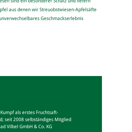
sen sind ein besonderer Schatz und liefern
Äpfel aus denen wir Streuobstwiesen-Apfelsäfte
nd unverwechselbares Geschmackserlebnis
Kumpf als erstes Fruchtsaft-
 seit 2008 selbständiges Mitglied
Bad Vilbel GmbH & Co. KG