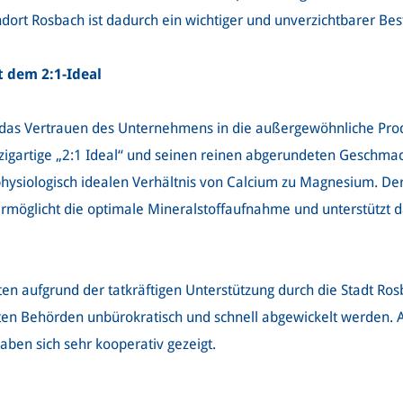
andort Rosbach ist dadurch ein wichtiger und unverzichtbarer Be
 dem 2:1-Ideal
st das Vertrauen des Unternehmens in die außergewöhnliche Pro
inzigartige „2:1 Ideal“ und seinen reinen abgerundeten Geschma
hysiologisch idealen Verhältnis von Calcium zu Magnesium. De
öglicht die optimale Mineralstoffaufnahme und unterstützt da
en aufgrund der tatkräftigen Unterstützung durch die Stadt Ro
igten Behörden unbürokratisch und schnell abgewickelt werden.
ben sich sehr kooperativ gezeigt.