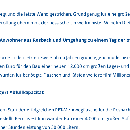
elegt und die letzte Wand gestrichen. Grund genug für eine groß
n Eröffung übernimmt der hessische Umweltminister Wilhelm Diet
le Anwohner aus Rosbach und Umgebung zu einem Tag der o
rde in den letzten zweieinhalb Jahren grundlegend modernisier
onen Euro für den Bau einer neuen 12.000 qm großen Lager- und
wurden für benötigte Flaschen und Kästen weitere fünf Millionen 
ert Abfüllkapazität
 dem Start der erfolgreichen PET-Mehrwegflasche für die Rosbac
estellt. Kerninvestition war der Bau einer 4.000 qm großen Abfü
er Stundenleistung von 30.000 Litern.