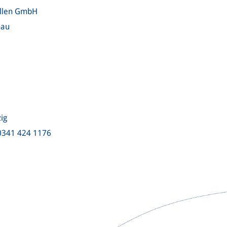
ellen GmbH
nau
ig
 0341 424 1176