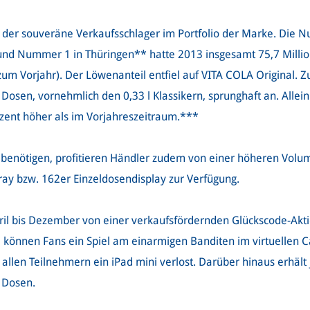
l der souveräne Verkaufsschlager im Portfolio der Marke. Die
nd Nummer 1 in Thüringen** hatte 2013 insgesamt 75,7 Millio
zum Vorjahr). Der Löwenanteil entfiel auf VITA COLA Original. 
Dosen, vornehmlich den 0,33 l Klassikern, sprunghaft an. Allein
zent höher als im Vorjahreszeitraum.***
 benötigen, profitieren Händler zudem von einer höheren Volum
Tray bzw. 162er Einzeldosendisplay zur Verfügung.
il bis Dezember von einer verkaufsfördernden Glückscode-Akti
, können Fans ein Spiel am einarmigen Banditen im virtuellen 
 allen Teilnehmern ein iPad mini verlost. Darüber hinaus erhäl
 Dosen.