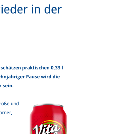
ieder in der
chätzen praktischen 0,33 l
ehnjähriger Pause wird die
h sein.
Größe und
örner,