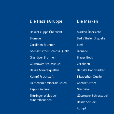
Die HassiaGruppe
Die Marken
HassiaGruppe Übersicht
Marken Übersicht
Bionade
Bad Vilbeler Urquelle
Carolinen Brunnen
bizzl
Gaensefurther Schloss Quelle
Bionade
Glashäger Brunnen
Blauer Bock
Güstrower Schlossquell
Carolinen
Hassia Mineralquellen
Der alte Hochstädter
Kumpf Fruchtsaft
Elisabethen Quelle
Lichtenauer Mineralquellen
Gaensefurther
Rapp's Kelterei
Glashäger
Thüringer Waldquell
Güstrower Schlossquell
Mineralbrunnen
Hassia Sprudel
Kumpf