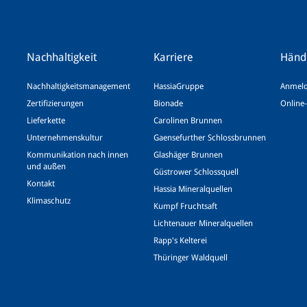
Nachhaltigkeit
Karriere
Händ
Nachhaltigkeitsmanagement
HassiaGruppe
Anmeld
Zertifizierungen
Bionade
Online-
Lieferkette
Carolinen Brunnen
Unternehmenskultur
Gaensefurther Schlossbrunnen
Kommunikation nach innen
Glashäger Brunnen
und außen
Güstrower Schlossquell
Kontakt
Hassia Mineralquellen
Klimaschutz
Kumpf Fruchtsaft
Lichtenauer Mineralquellen
Rapp's Kelterei
Thüringer Waldquell