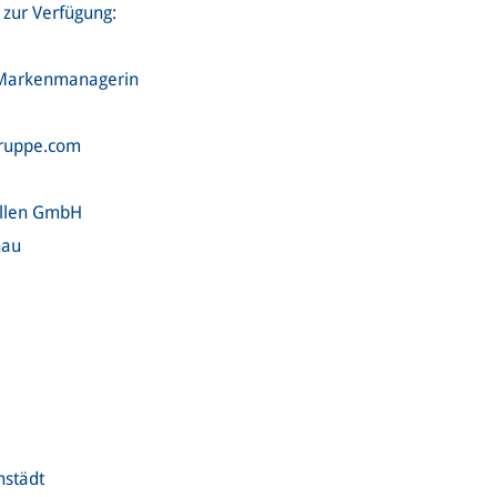
 zur Verfügung:
r Markenmanagerin
gruppe.com
ellen GmbH
nau
städt