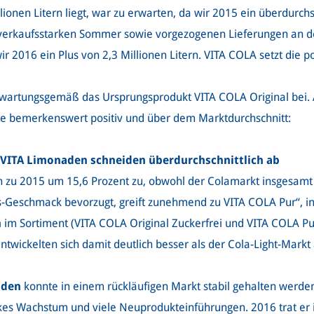
ionen Litern liegt, war zu erwarten, da wir 2015 ein überdurch
, verkaufsstarken Sommer sowie vorgezogenen Lieferungen an 
2016 ein Plus von 2,3 Millionen Litern. VITA COLA setzt die pos
rwartungsgemäß das Ursprungsprodukt VITA COLA Original bei.
te bemerkenswert positiv und über dem Marktdurchschnitt:
d VITA Limonaden schneiden überdurchschnittlich ab
h zu 2015 um 15,6 Prozent zu, obwohl der Colamarkt insgesamt l
s-Geschmack bevorzugt, greift zunehmend zu VITA COLA Pur“, inte
n
im Sortiment (VITA COLA Original Zuckerfrei und VITA COLA P
ntwickelten sich damit deutlich besser als der Cola-Light-Markt 
aden
konnte in einem rückläufigen Markt stabil gehalten werde
kes Wachstum und viele Neuprodukteinführungen. 2016 trat er i