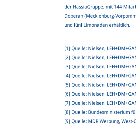
der HassiaGruppe, mit 144 Mitarbe
Doberan (Mecklenburg-Vorpommer
und fünf Limonaden erhältlich.
[1]
Quelle: Nielsen, LEH+DM+GAM+
[2]
Quelle: Nielsen, LEH+DM+GAM
[3]
Quelle: Nielsen, LEH+DM+GAM+
[4]
Quelle: Nielsen, LEH+DM+GAM
[5]
Quelle: Nielsen, LEH+DM+GAM+
[6]
Quelle: Nielsen, LEH+DM+GAM+
[7]
Quelle: Nielsen, LEH+DM+GAM+
[8]
Quelle: Bundesministerium fü
[9]
Quelle: MDR Werbung, West-O