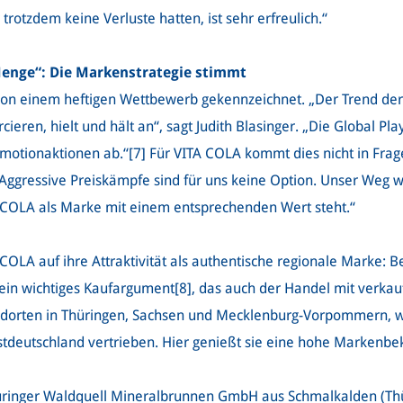
 trotzdem keine Verluste hatten, ist sehr erfreulich.“
Menge“: Die Markenstrategie stimmt
on einem heftigen Wettbewerb gekennzeichnet. „Der Trend der 
rcieren, hielt und hält an“, sagt Judith Blasinger. „Die Global Pl
omotionaktionen ab.“[7]
Für VITA COLA kommt dies nicht in Frage
ggressive Preiskämpfe sind für uns keine Option. Unser Weg wi
A COLA als Marke mit einem entsprechenden Wert steht.“
 COLA auf ihre Attraktivität als authentische regionale Marke: Be
ein wichtiges Kaufargument[8], das auch der Handel mit verk
Standorten in Thüringen, Sachsen und Mecklenburg-Vorpommern,
stdeutschland vertrieben. Hier genießt sie eine hohe Markenbek
hüringer Waldquell Mineralbrunnen GmbH aus Schmalkalden (T