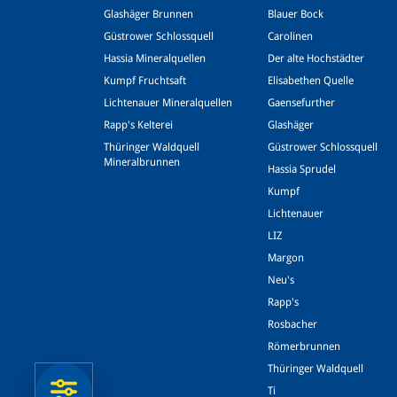
Glashäger Brunnen
Blauer Bock
Güstrower Schlossquell
Carolinen
Hassia Mineralquellen
Der alte Hochstädter
Kumpf Fruchtsaft
Elisabethen Quelle
Lichtenauer Mineralquellen
Gaensefurther
Rapp's Kelterei
Glashäger
Thüringer Waldquell
Güstrower Schlossquell
Mineralbrunnen
Hassia Sprudel
Kumpf
Lichtenauer
LIZ
Margon
Neu's
Rapp's
Rosbacher
Römerbrunnen
Thüringer Waldquell
Ti