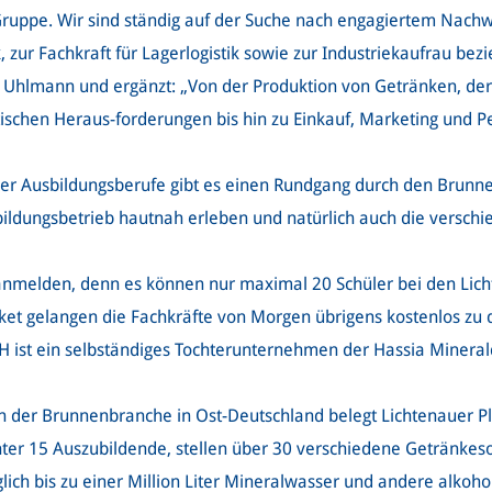
ruppe. Wir sind ständig auf der Suche nach engagiertem Nachwu
, zur Fachkraft für Lagerlogistik sowie zur Industriekaufrau b
k Uhlmann und ergänzt: „Von der Produktion von Getränken, de
tischen Heraus-forderungen bis hin zu Einkauf, Marketing und Per
der Ausbildungsberufe gibt es einen Rundgang durch den Brunne
ildungsbetrieb hautnah erleben und natürlich auch die versch
ll anmelden, denn es können nur maximal 20 Schüler bei den Lic
cket gelangen die Fachkräfte von Morgen übrigens kostenlos z
 ist ein selbständiges Tochterunternehmen der Hassia Mineral
der Brunnenbranche in Ost-Deutschland belegt Lichtenauer Pl
ter 15 Auszubildende, stellen über 30 verschiedene Getränkeso
ich bis zu einer Million Liter Mineralwasser und andere alkoho